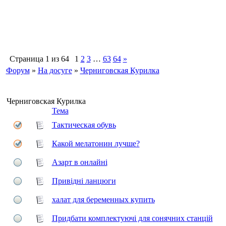
Страница
1
из
64
1
2
3
…
63
64
»
Форум
»
На досуге
»
Черниговская Курилка
Черниговская Курилка
Тема
Тактическая обувь
Какой мелатонин лучше?
Азарт в онлайні
Привідні ланцюги
халат для беременных купить
Придбати комплектуючі для сонячних станцій