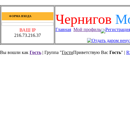
Чернигов
М
ФОРМА ВХОДА
Главная
Мой профиль
Регистраци
ВАШ IP
216.73.216.37
Вы вошли как
Гость
| Группа "
Гости
Приветствую Вас
Гость
" |
R