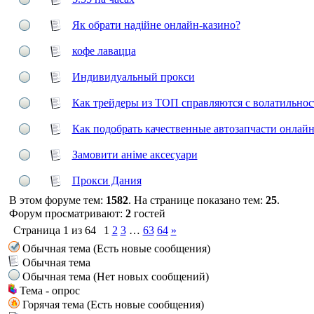
Як обрати надійне онлайн-казино?
кофе лавацца
Индивидуальный прокси
Как трейдеры из ТОП справляются с волатильно
Как подобрать качественные автозапчасти онлай
Замовити аніме аксесуари
Прокси Дания
В этом форуме тем:
1582
. На странице показано тем:
25
.
Форум просматривают:
2
гостей
Страница
1
из
64
1
2
3
…
63
64
»
Обычная тема (Есть новые сообщения)
Обычная тема
Обычная тема (Нет новых сообщений)
Тема - опрос
Горячая тема (Есть новые сообщения)