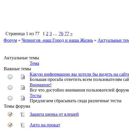
Страница
1
из
77
1
2
3
…
76
77
»
Форум
»
Чернигов -наш Город и наша Жизнь
»
Актуальные те
Актуальные темы
Тема
Важные темы
Какую информацию вы хотели бы видеть на сайт
Большая просьба ответить всем пользователям сайт
Внимание!
Все что достойно внимания пользователей форума
Тесты
Предлагаем сбрасывать сюда различные тесты
Темы форума
Защита щенка от клещей
Авто на прокат