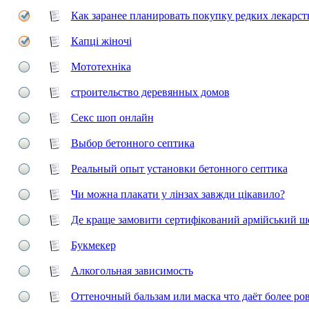
Как заранее планировать покупку редких лекарст
Капці жіночі
Мототехніка
строительство деревянных домов
Секс шоп онлайн
Выбор бетонного септика
Реальный опыт установки бетонного септика
Чи можна плакати у лінзах завжди цікавило?
Де краще замовити сертифікований армійський 
Букмекер
Алкогольная зависимость
Оттеночный бальзам или маска что даёт более ро