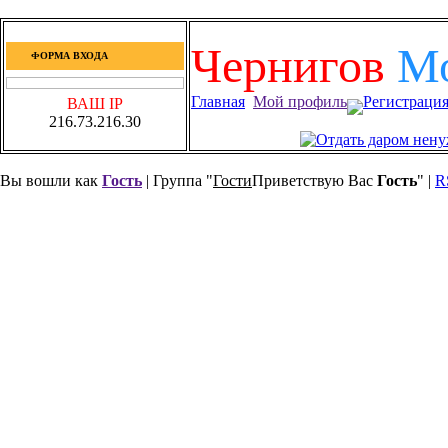
Чернигов
М
ФОРМА ВХОДА
Главная
Мой профиль
Регистраци
ВАШ IP
216.73.216.30
Вы вошли как
Гость
| Группа "
Гости
Приветствую Вас
Гость
" |
R