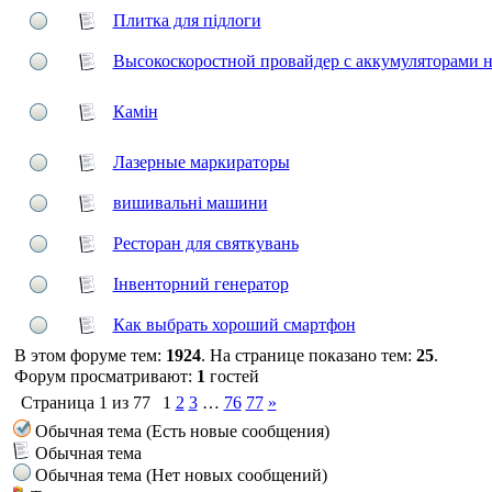
Плитка для підлоги
Высокоскоростной провайдер с аккумуляторами на
Камін
Лазерные маркираторы
вишивальні машини
Ресторан для святкувань
Інвенторний генератор
Как выбрать хороший смартфон
В этом форуме тем:
1924
. На странице показано тем:
25
.
Форум просматривают:
1
гостей
Страница
1
из
77
1
2
3
…
76
77
»
Обычная тема (Есть новые сообщения)
Обычная тема
Обычная тема (Нет новых сообщений)