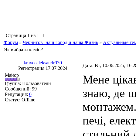
Страница
1
из
1
1
Форум
»
Чернигов -наш Город и наша Жизнь
»
Актуальные те
Як вибрати камін?
kravecaleksandr930
Дата: Вт, 10.06.2025, 16:
Регистрация 17.07.2024
Майор
Мене цікав
Группа: Пользователи
Сообщений:
99
знаю, де 
Репутация:
0
Статус:
Offline
монтажем. 
печі, елек
стильний 