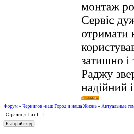
монтаж роб
Сервіс ду
отримати 
користував
затишно і 
Раджу зве
надійний і
Форум
»
Чернигов -наш Город и наша Жизнь
»
Актуальные те
Страница
1
из
1
1