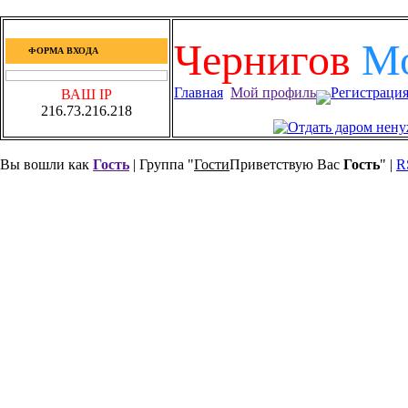
Чернигов
М
ФОРМА ВХОДА
Главная
Мой профиль
Регистраци
ВАШ IP
216.73.216.218
Вы вошли как
Гость
| Группа "
Гости
Приветствую Вас
Гость
" |
R