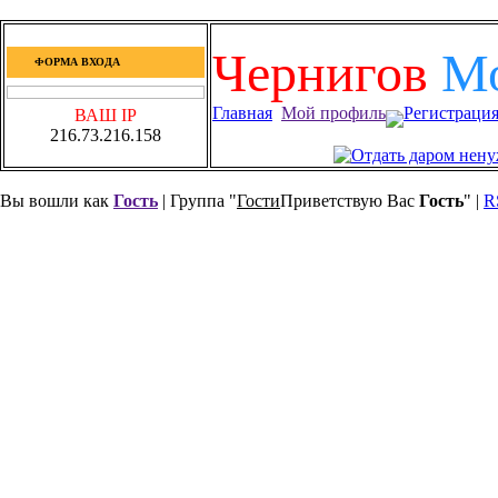
Чернигов
М
ФОРМА ВХОДА
Главная
Мой профиль
Регистраци
ВАШ IP
216.73.216.158
Вы вошли как
Гость
| Группа "
Гости
Приветствую Вас
Гость
" |
R