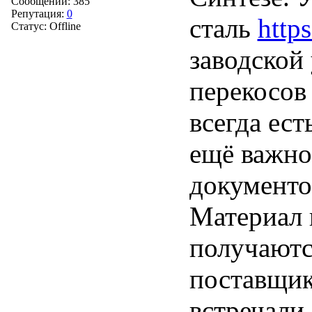
Сообщений:
385
Репутация:
0
сталь
https
Статус:
Offline
заводской 
перекосов
всегда ест
ещё важно
документо
Материал 
получаютс
поставщик
встречали.