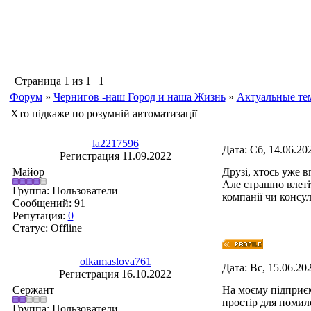
Страница
1
из
1
1
Форум
»
Чернигов -наш Город и наша Жизнь
»
Актуальные те
Хто підкаже по розумній автоматизації
la2217596
Дата: Сб, 14.06.20
Регистрация 11.09.2022
Майор
Друзі, хтось уже 
Але страшно влетіт
Группа: Пользователи
компанії чи консу
Сообщений:
91
Репутация:
0
Статус:
Offline
olkamaslova761
Дата: Вс, 15.06.20
Регистрация 16.10.2022
Сержант
На моєму підприєм
простір для помил
Группа: Пользователи