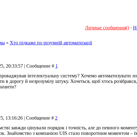
Личные сообщения()
·
Н
мы
»
Хто підкаже по розумній автоматизації
25, 20:33:57 | Сообщение #
1
впроваджував інтелектуальну систему? Хочемо автоматизувати лог
и в дорогу й незрозумілу штуку. Хочеться, щоб хтось розібрався, 
льтанти?
25, 13:16:26 | Сообщение #
2
стві завжди цінували порядок і точність, але до певного моменту
ок. Знайомство з компанією UIS стало поворотним моментом – їх