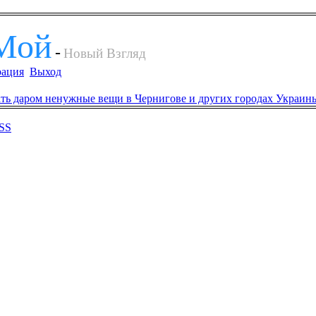
Мой
-
Новый Взгляд
рация
Выход
SS