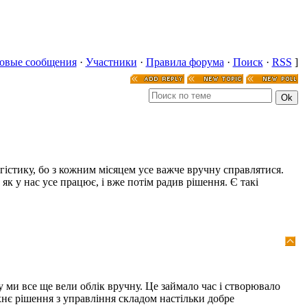
овые сообщения
·
Участники
·
Правила форума
·
Поиск
·
RSS
]
істику, бо з кожним місяцем усе важче вручну справлятися.
як у нас усе працює, і вже потім радив рішення. Є такі
 ми все ще вели облік вручну. Це займало час і створювало
нє рішення з управління складом настільки добре