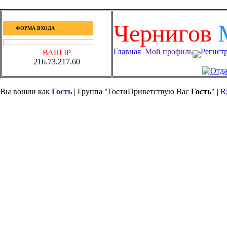
Чернигов
ФОРМА ВХОДА
Главная
Мой профиль
Регист
ВАШ IP
216.73.217.60
Вы вошли как
Гость
| Группа "
Гости
Приветствую Вас
Гость
" |
R