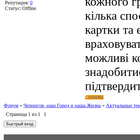
кожного г
Репутация:
0
Статус:
Offline
кілька спо
картки та 
враховуват
можливі к
знадобити
підтвердит
Форум
»
Чернигов -наш Город и наша Жизнь
»
Актуальные те
Страница
1
из
1
1