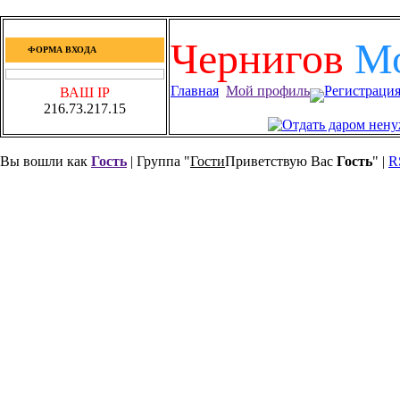
Чернигов
М
ФОРМА ВХОДА
Главная
Мой профиль
Регистраци
ВАШ IP
216.73.217.15
Вы вошли как
Гость
| Группа "
Гости
Приветствую Вас
Гость
" |
R