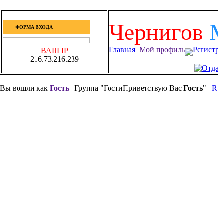
Чернигов
ФОРМА ВХОДА
Главная
Мой профиль
Регист
ВАШ IP
216.73.216.239
Вы вошли как
Гость
| Группа "
Гости
Приветствую Вас
Гость
" |
R