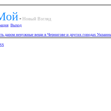
Мой
-
Новый Взгляд
рация
Выход
SS