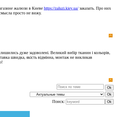
магазине жалюзи в Киеве
https://zaluzi.kiev.ua/
заказать. Про них
смысла просто не вижу.
алишились дуже задоволені. Великий вибір тканин і кольорів,
тавка швидка, якість відмінна, монтаж не викликав
о!
Поиск: