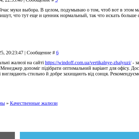
ейчас муки выбора. В целом, подумываю о том, чтоб вот в этом 
ишут, что тут еще и ценник нормальный, так что искать больше 
25, 20:23:47 | Сообщение #
6
льні жалюзі на сайті
https://windoff.com.ua/vertikalnye-zhalyuzi/
- з
. Менеджер допоміг підібрати оптимальний варіант для офісу. Дос
 виглядають стильно й добре захищають від сонця. Рекомендуєм
мы
»
Качественные жалюзи