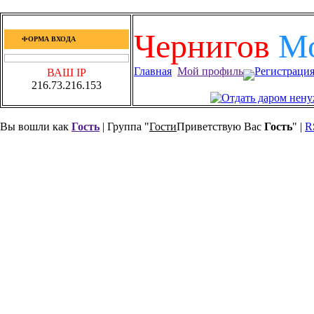
Чернигов
М
ФОРМА ВХОДА
Главная
Мой профиль
Регистраци
ВАШ IP
216.73.216.153
Вы вошли как
Гость
| Группа "
Гости
Приветствую Вас
Гость
" |
R