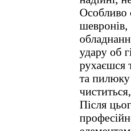
Особливо 
шевронів, 
обладнання
удару об 
рухаєшся 
та пилюку
чиститься
Після цьо
професійн
елементам