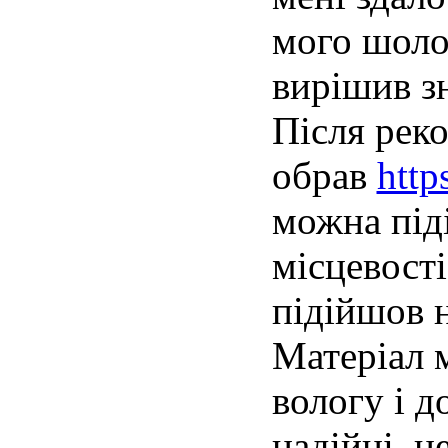
мого шоло
вирішив зн
Після реко
обрав
http
можна піді
місцевості
підійшов н
Матеріал м
вологу і 
надійні, н