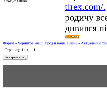
Статус:
Offline
tirex.com/.
родичу все
дивився пі
Форум
»
Чернигов -наш Город и наша Жизнь
»
Актуальные те
Страница
1
из
1
1