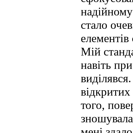
надійному
стало оче
елементів
Мій станд
навіть при
виділявся
відкритих 
того, пов
зношувалас
мені здало