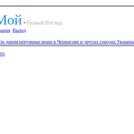
Мой
-
Новый Взгляд
рация
Выход
SS