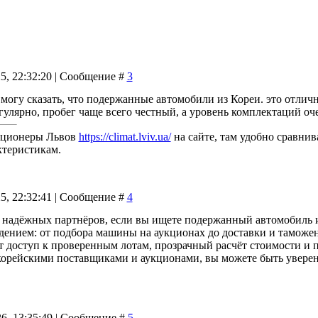
25, 22:32:20 | Сообщение #
3
могу сказать, что подержанные автомобили из Кореи. это отличн
улярно, пробег чаще всего честный, а уровень комплектаций оч
иционеры Львов
https://climat.lviv.ua/
на сайте, там удобно сравни
ктеристикам.
25, 22:32:41 | Сообщение #
4
из надёжных партнёров, если вы ищете подержанный автомобиль 
ением: от подбора машины на аукционах до доставки и таможе
доступ к проверенным лотам, прозрачный расчёт стоимости и п
корейскими поставщиками и аукционами, вы можете быть уверены
26, 13:35:49 | Сообщение #
5