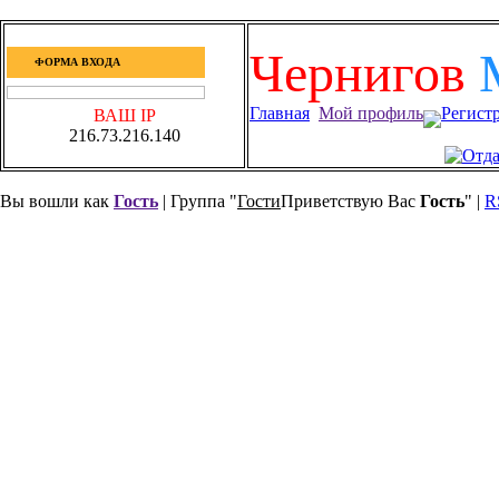
Чернигов
ФОРМА ВХОДА
Главная
Мой профиль
Регист
ВАШ IP
216.73.216.140
Вы вошли как
Гость
| Группа "
Гости
Приветствую Вас
Гость
" |
R