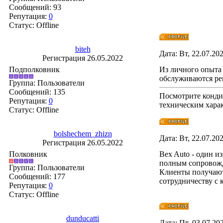
Сообщений:
93
Репутация:
0
Статус:
Offline
biteh
Дата: Вт, 22.07.20
Регистрация 26.05.2022
Подполковник
Из личного опыта 
обслуживаются рег
Группа: Пользователи
Сообщений:
135
Посмотрите конд
Репутация:
0
техническим хара
Статус:
Offline
bolshechem_zhizn
Дата: Вт, 22.07.20
Регистрация 26.05.2022
Полковник
Bex Auto - один 
полным сопровожд
Группа: Пользователи
Клиенты получают 
Сообщений:
177
сотрудничеству с 
Репутация:
0
Статус:
Offline
dunducatti
Дата: Пт, 03.07.20