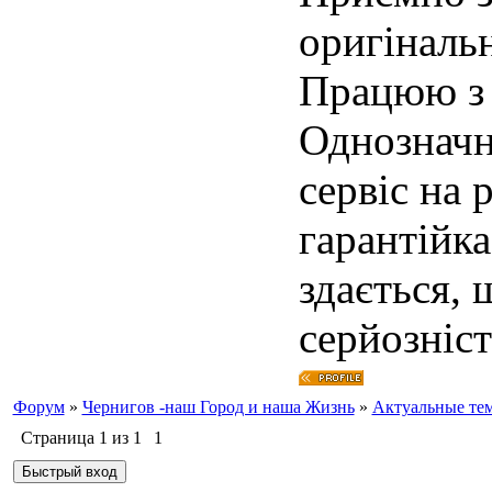
оригінальн
Працюю з 
Однозначн
сервіс на 
гарантійка
здається, 
серйозніст
Форум
»
Чернигов -наш Город и наша Жизнь
»
Актуальные те
Страница
1
из
1
1