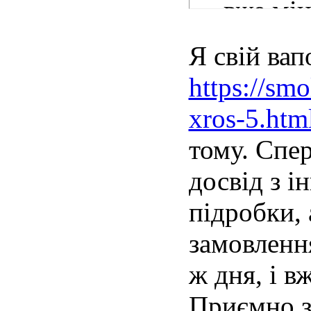
— вже мін
із печатко
Я свій вап
жодного д
https://sm
нереально
xros-5.htm
тому. Спер
досвід з 
підробки, 
замовленн
ж дня, і в
Приємно з