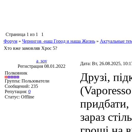
Страница
1
из
1
1
Форум
»
Чернигов -наш Город и наша Жизнь
»
Актуальные те
Хто вже замовляв Хрос 5?
a_sov
Дата: Вт, 26.08.2025, 10:
Регистрация 08.01.2022
Полковник
Друзі, під
Группа: Пользователи
Сообщений:
235
(Vaporesso
Репутация:
0
Статус:
Offline
придбати,
зараз сті
гроші на в