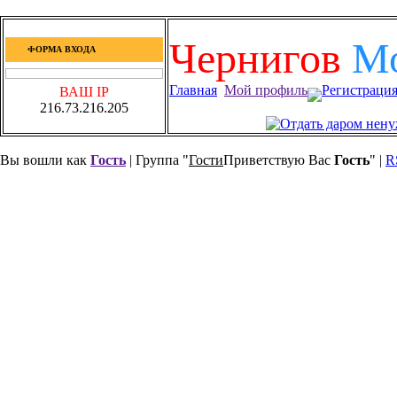
Чернигов
М
ФОРМА ВХОДА
Главная
Мой профиль
Регистраци
ВАШ IP
216.73.216.205
Вы вошли как
Гость
| Группа "
Гости
Приветствую Вас
Гость
" |
R