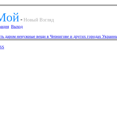
Мой
-
Новый Взгляд
рация
Выход
SS