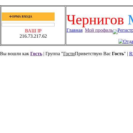
Чернигов
ФОРМА ВХОДА
Главная
Мой профиль
Регист
ВАШ IP
216.73.217.62
Вы вошли как
Гость
| Группа "
Гости
Приветствую Вас
Гость
" |
R