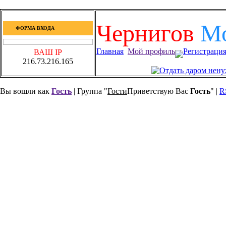
Чернигов
М
ФОРМА ВХОДА
Главная
Мой профиль
Регистраци
ВАШ IP
216.73.216.165
Вы вошли как
Гость
| Группа "
Гости
Приветствую Вас
Гость
" |
R