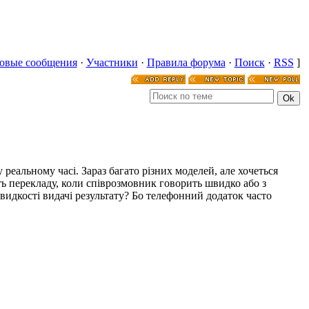
овые сообщения
·
Участники
·
Правила форума
·
Поиск
·
RSS
]
еальному часі. Зараз багато різних моделей, але хочеться
ть перекладу, коли співрозмовник говорить швидко або з
видкості видачі результату? Бо телефонний додаток часто