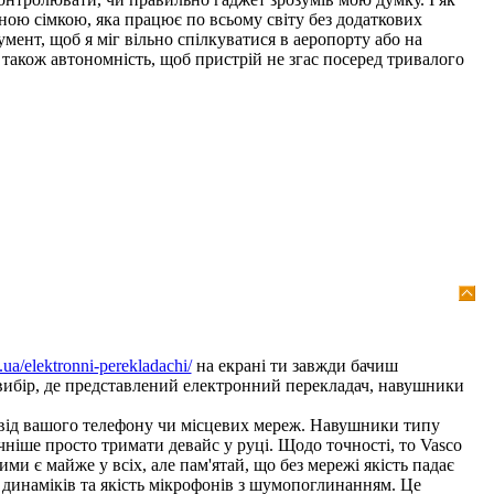
аною сімкою, яка працює по всьому світу без додаткових
мент, щоб я міг вільно спілкуватися в аеропорту або на
ь також автономність, щоб пристрій не згас посеред тривалого
.ua/elektronni-perekladachi/
на екрані ти завжди бачиш
 вибір, де представлений електронний перекладач, навушники
ь від вашого телефону чи місцевих мереж. Навушники типу
учніше просто тримати девайс у руці. Щодо точності, то Vasco
и є майже у всіх, але пам'ятай, що без мережі якість падає
х динаміків та якість мікрофонів з шумопоглинанням. Це