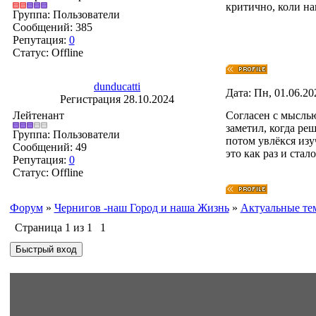
критично, коли на
Группа: Пользователи
Сообщений:
385
Репутация:
0
Статус:
Offline
dunducatti
Дата: Пн, 01.06.20
Регистрация 28.10.2024
Лейтенант
Согласен с мыслью
заметил, когда ре
Группа: Пользователи
потом увлёкся изу
Сообщений:
49
это как раз и ста
Репутация:
0
Статус:
Offline
Форум
»
Чернигов -наш Город и наша Жизнь
»
Актуальные те
Страница
1
из
1
1