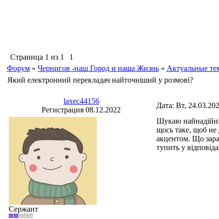
Страница
1
из
1
1
Форум
»
Чернигов -наш Город и наша Жизнь
»
Актуальные те
Який електронний перекладач найточніший у розмові?
laxec44156
Дата: Вт, 24.03.20
Регистрация 08.12.2022
Шукаю найнадійніш
щось таке, щоб не
акцентом. Що зара
тупить у відповід
Сержант