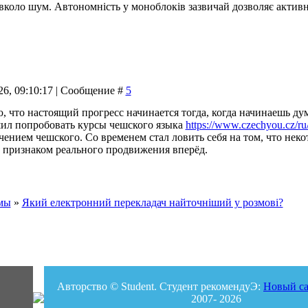
вколо шум. Автономність у моноблоків зазвичай дозволяє активн
26, 09:10:17 | Сообщение #
5
, что настоящий прогресс начинается тогда, когда начинаешь дум
шил попробовать курсы чешского языка
https://www.czechyou.cz/ru/
чением чешского. Со временем стал ловить себя на том, что нек
ло признаком реального продвижения вперёд.
мы
»
Який електронний перекладач найточніший у розмові?
Авторство © Student. Студент рекомендуЭ:
Новый са
2007- 2026