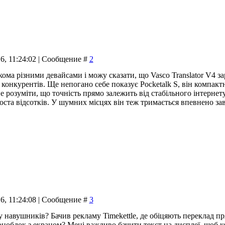
26, 11:24:02 | Сообщение #
2
ома різними девайсами і можу сказати, що Vasco Translator V4 за
ь конкурентів. Ще непогано себе показує Pocketalk S, він компак
 розуміти, що точність прямо залежить від стабільного інтернету
яноста відсотків. У шумних місцях він теж тримається впевнено 
26, 11:24:08 | Сообщение #
3
 навушників? Бачив рекламу Timekettle, де обіцяють переклад пр
ноблок з екраном? Мені важливо бачити текст на дисплеї, щоб к