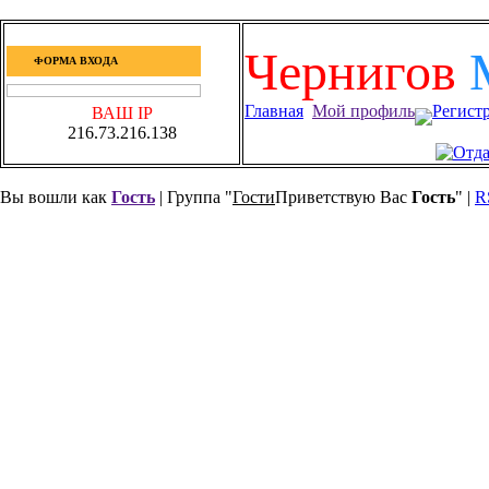
Чернигов
ФОРМА ВХОДА
Главная
Мой профиль
Регист
ВАШ IP
216.73.216.138
Вы вошли как
Гость
| Группа "
Гости
Приветствую Вас
Гость
" |
R