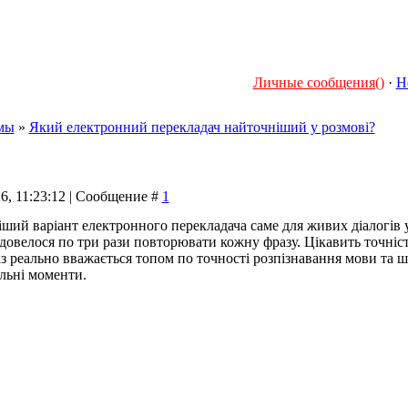
Личные сообщения()
·
Н
мы
»
Який електронний перекладач найточніший у розмові?
26, 11:23:12 | Сообщение #
1
ий варіант електронного перекладача саме для живих діалогів у р
 довелося по три рази повторювати кожну фразу. Цікавить точніс
з реально вважається топом по точності розпізнавання мови та ш
альні моменти.