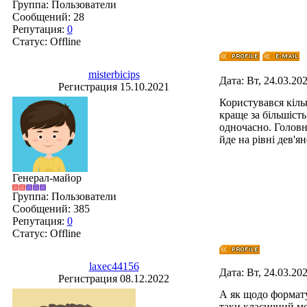
Группа: Пользователи
Сообщений:
28
Репутация:
0
Статус:
Offline
misterbicips
Дата: Вт, 24.03.20
Регистрация 15.10.2021
Користувався кільк
краще за більшіст
одночасно. Головне
йде на рівні дев'
Генерал-майор
Группа: Пользователи
Сообщений:
385
Репутация:
0
Статус:
Offline
laxec44156
Дата: Вт, 24.03.20
Регистрация 08.12.2022
А як щодо формату
таки класичний мо