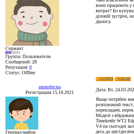
вони працюють у к
витрат? Бо купуват
діловій зустрічі, 
діалогу.
Сержант
Группа: Пользователи
Сообщений:
28
Репутация:
0
Статус:
Offline
misterbicips
Дата: Вт, 24.03.20
Регистрация 15.10.2021
Якщо потрібен ма
розпізнаний текст
перекладачі, перек
Моделі з вбудован
Timekettle WT2 Edg
V4 на сьогодні за
десь до шістдесяти
Генерал-майор