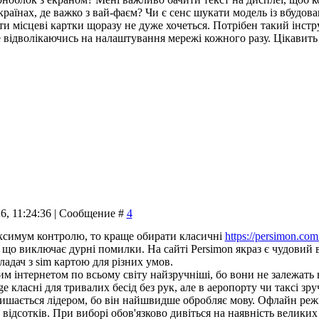
раїнах, де важко з вай-фаєм? Чи є сенс шукати модель із вбудов
и місцеві картки щоразу не дуже хочеться. Потрібен такий інстру
не відволікаючись на налаштування мережі кожного разу. Цікавит
26, 11:24:36 | Сообщение #
4
ксимум контролю, то краще обирати класичні
https://persimon.com
, що виключає дурні помилки. На сайті Persimon якраз є чудовий
ладач з sim картою для різних умов.
им інтернетом по всьому світу найзручніші, бо вони не залежат
e класні для тривалих бесід без рук, але в аеропорту чи таксі зр
лишається лідером, бо він найшвидше обробляє мову. Офлайн режим
 відсотків. При виборі обов'язково дивіться на наявність велики