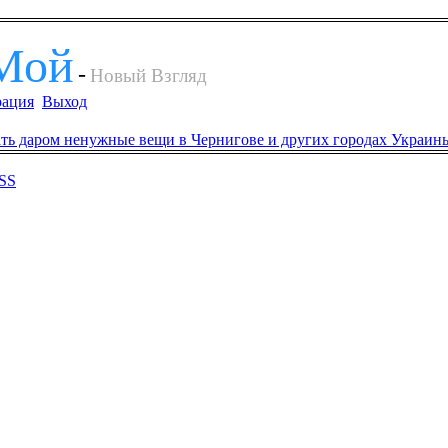
Мой
-
Новый Взгляд
рация
Выход
SS