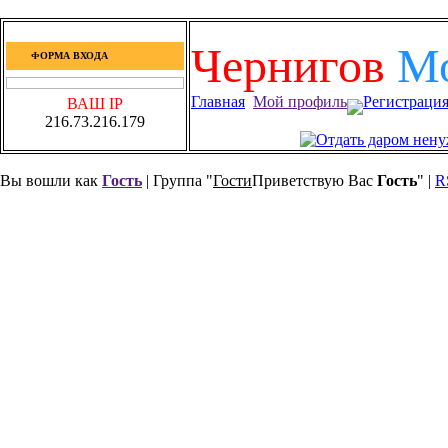
Чернигов
М
ФОРМА ВХОДА
Главная
Мой профиль
Регистраци
ВАШ IP
216.73.216.179
Вы вошли как
Гость
| Группа "
Гости
Приветствую Вас
Гость
" |
R