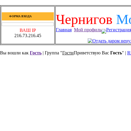
Чернигов
М
ФОРМА ВХОДА
Главная
Мой профиль
Регистраци
ВАШ IP
216.73.216.45
Вы вошли как
Гость
| Группа "
Гости
Приветствую Вас
Гость
" |
R