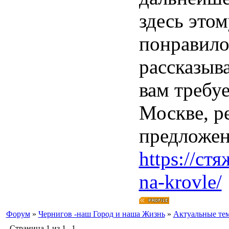
здесь это
понравило
рассказыв
вам требуе
Москве, р
предложен
https://ст
na-krovle/
Форум
»
Чернигов -наш Город и наша Жизнь
»
Актуальные те
Страница
1
из
1
1