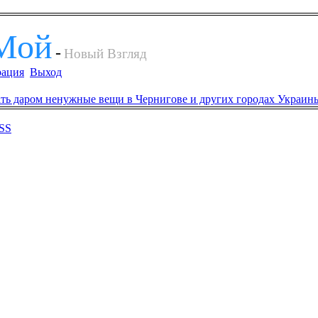
Мой
-
Новый Взгляд
рация
Выход
SS