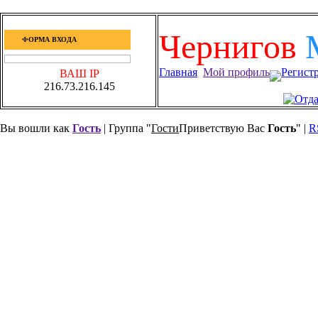
Чернигов
ФОРМА ВХОДА
Главная
Мой профиль
Регист
ВАШ IP
216.73.216.145
Вы вошли как
Гость
| Группа "
Гости
Приветствую Вас
Гость
" |
R