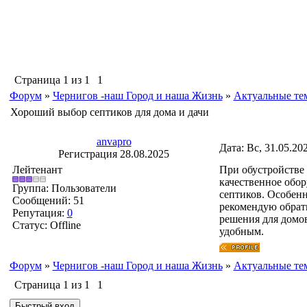
Страница
1
из
1
1
Форум
»
Чернигов -наш Город и наша Жизнь
»
Актуальные те
Хороший выбор септиков для дома и дачи
anvapro
Дата: Вс, 31.05.20
Регистрация 28.08.2025
Лейтенант
При обустройстве 
качественное обор
Группа: Пользователи
септиков. Особен
Сообщений:
51
рекомендую обрати
Репутация:
0
решения для домов
Статус:
Offline
удобным.
Форум
»
Чернигов -наш Город и наша Жизнь
»
Актуальные те
Страница
1
из
1
1