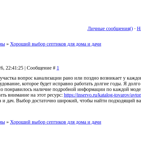
Личные сообщения()
·
Н
мы
»
Хороший выбор септиков для дома и дачи
26, 22:41:25 | Сообщение #
1
участка вопрос канализации рано или поздно возникает у каждо
удование, которое будет исправно работать долгие годы. Я долг
но понравилось наличие подробной информации по каждой модел
ть внимание на этот ресурс:
https://inservo.ru/katalog-tovarov/avt
 и дач. Выбор достаточно широкий, чтобы найти подходящий ва
мы
»
Хороший выбор септиков для дома и дачи