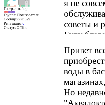
я не совсе
Генерал-майор
обслуживат
Группа: Пользователи
Сообщений:
329
советы и 
Репутация:
0
Статус:
Offline
Буду благ
Привет все
приобрест
воды в ба
магазинах,
Но недавн
"Аквадок