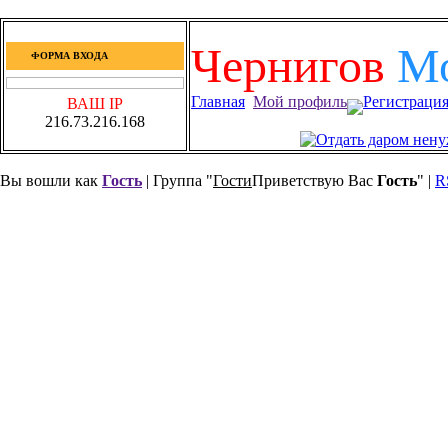
Чернигов
М
ФОРМА ВХОДА
Главная
Мой профиль
Регистраци
ВАШ IP
216.73.216.168
Вы вошли как
Гость
| Группа "
Гости
Приветствую Вас
Гость
" |
R