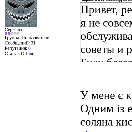
Привет, ре
я не совсе
Сержант
обслуживат
Группа: Пользователи
Сообщений:
31
советы и 
Репутация:
0
Статус:
Offline
Буду благ
У мене є к
Одним із 
соляна ки