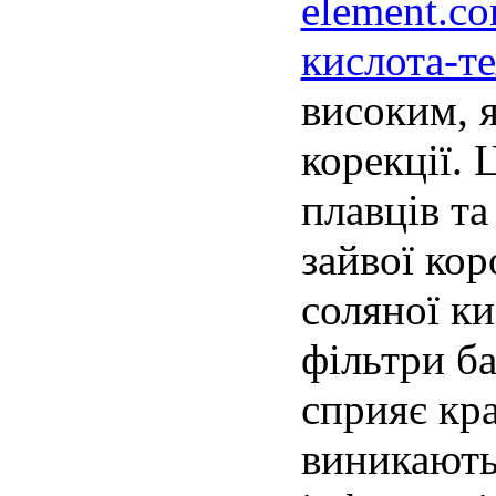
element.co
кислота-т
високим, 
корекції. 
плавців та
зайвої кор
соляної ки
фільтри ба
сприяє кр
виникають