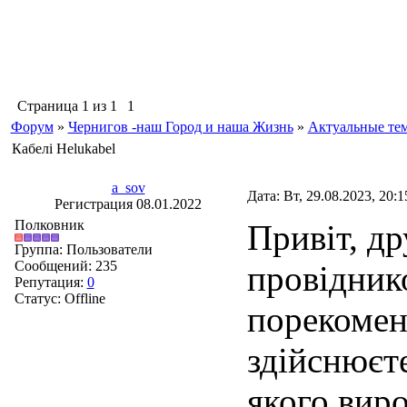
Страница
1
из
1
1
Форум
»
Чернигов -наш Город и наша Жизнь
»
Актуальные те
Кабелі Helukabel
a_sov
Дата: Вт, 29.08.2023, 20:
Регистрация 08.01.2022
Полковник
Привіт, др
Группа: Пользователи
Сообщений:
235
провіднико
Репутация:
0
Статус:
Offline
порекомен
здійснюєте
якого вир