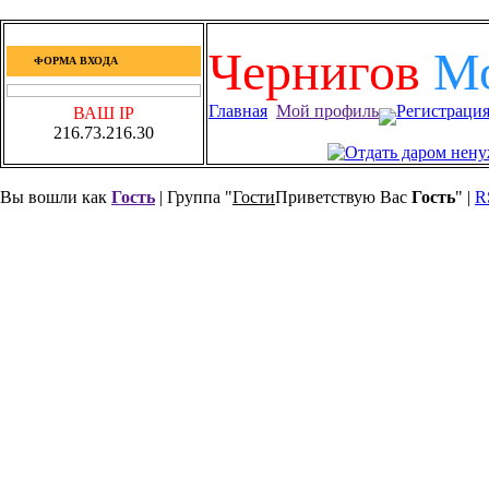
Чернигов
М
ФОРМА ВХОДА
Главная
Мой профиль
Регистраци
ВАШ IP
216.73.216.30
Вы вошли как
Гость
| Группа "
Гости
Приветствую Вас
Гость
" |
R