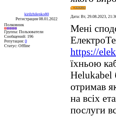
kirilzhilenko80
Дата: Вт, 29.08.2023, 21:
Регистрация 08.01.2022
Полковник
Мені спод
Группа: Пользователи
Сообщений:
196
ЕлектроТ
Репутация:
0
Статус:
Offline
https://el
їхньою ка
Helukabel 
отримав я
на всіх ет
послуги в