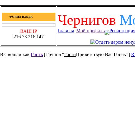
Чернигов
М
ФОРМА ВХОДА
Главная
Мой профиль
Регистраци
ВАШ IP
216.73.216.147
Вы вошли как
Гость
| Группа "
Гости
Приветствую Вас
Гость
" |
R