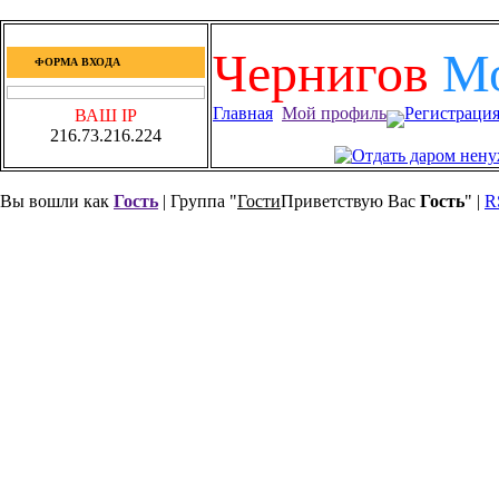
Чернигов
М
ФОРМА ВХОДА
Главная
Мой профиль
Регистраци
ВАШ IP
216.73.216.224
Вы вошли как
Гость
| Группа "
Гости
Приветствую Вас
Гость
" |
R