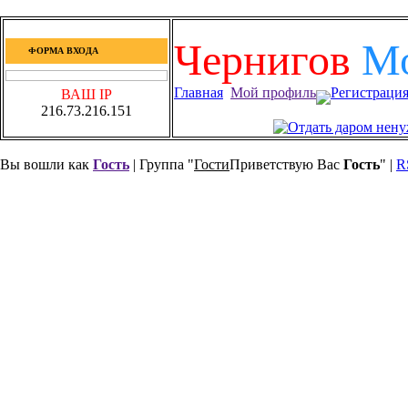
Чернигов
М
ФОРМА ВХОДА
Главная
Мой профиль
Регистраци
ВАШ IP
216.73.216.151
Вы вошли как
Гость
| Группа "
Гости
Приветствую Вас
Гость
" |
R