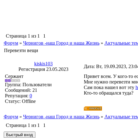
Страница
1
из
1
1
Форум
»
Чернигов -наш Город и наша Жизнь
»
Актуальные те
Перевезти вещи
kiskis103
Дата: Вт, 19.09.2023, 23:
Регистрация 23.05.2023
Сержант
Привет всем. У кого-то 
Мне нужно перевезти мно
Группа: Пользователи
Сам пока нашел вот эту
h
Сообщений:
21
Кто-то обращался туда?
Репутация:
0
Статус:
Offline
Форум
»
Чернигов -наш Город и наша Жизнь
»
Актуальные те
Страница
1
из
1
1