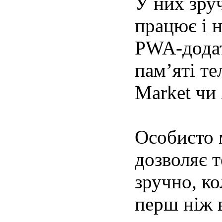
У них зруч
працює і н
PWA-додат
пам’яті те
Market чи 
Особисто 
дозволяє т
зручно, ко
перш ніж 