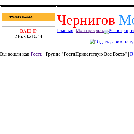
Чернигов
М
ФОРМА ВХОДА
Главная
Мой профиль
Регистраци
ВАШ IP
216.73.216.44
Вы вошли как
Гость
| Группа "
Гости
Приветствую Вас
Гость
" |
R