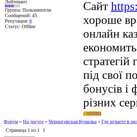
Лейтенант
Сайт
https
Группа: Пользователи
Сообщений:
45
хороше вра
Репутация:
0
Статус:
Offline
онлайн ка
економить
стратегій
під свої п
бонусів і 
різних сер
Форум
»
На досуге
»
Черниговская Курилка
»
Где играете в о
Страница
1
из
1
1