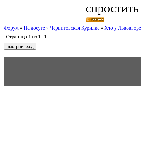
спростить 
Форум
»
На досуге
»
Черниговская Курилка
»
Хто у Львові ор
Страница
1
из
1
1