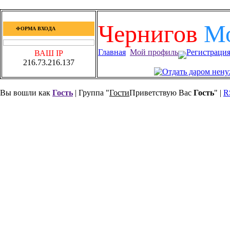
Чернигов
М
ФОРМА ВХОДА
Главная
Мой профиль
Регистраци
ВАШ IP
216.73.216.137
Вы вошли как
Гость
| Группа "
Гости
Приветствую Вас
Гость
" |
R