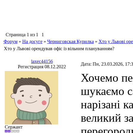
Страница
1
из
1
1
Форум
»
На досуге
»
Черниговская Курилка
»
Хто у Львові ор
Хто у Львові орендував офіс із вільним плануванням?
laxec44156
Дата: Пн, 23.03.2026, 17
Регистрация 08.12.2022
Хочемо пе
шукаємо с
нарізані к
великий з
Сержант
перегородк