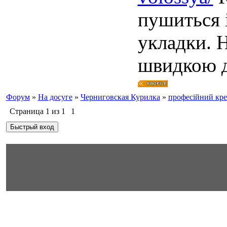
пушиться і
укладки. H
швидкою д
Форум
»
На досуге
»
Черниговская Курилка
»
професійний кре
Страница
1
из
1
1