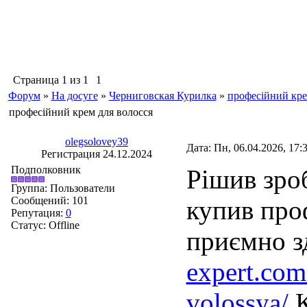
Страница
1
из
1
1
Форум
»
На досуге
»
Черниговская Курилка
»
професійний кре
професійний крем для волосся
olegsolovey39
Дата: Пн, 06.04.2026, 17
Регистрация 24.12.2024
Подполковник
Рішив зро
Группа: Пользователи
Сообщений:
101
купив про
Репутация:
0
Статус:
Offline
приємно з
expert.com
volossya/
К