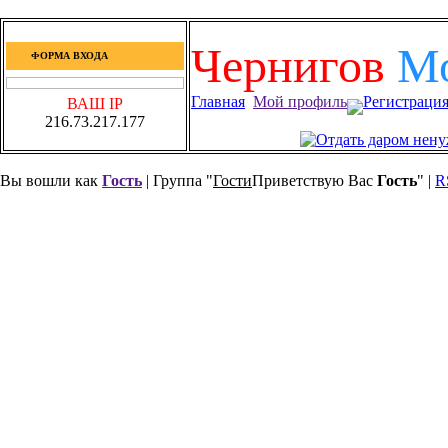
Чернигов
М
ФОРМА ВХОДА
Главная
Мой профиль
Регистраци
ВАШ IP
216.73.217.177
Вы вошли как
Гость
| Группа "
Гости
Приветствую Вас
Гость
" |
R