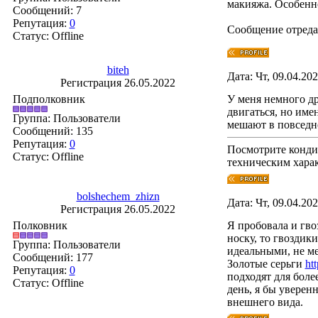
макияжа. Особенно
Сообщений:
7
Репутация:
0
Сообщение отред
Статус:
Offline
biteh
Дата: Чт, 09.04.20
Регистрация 26.05.2022
Подполковник
У меня немного др
двигаться, но име
Группа: Пользователи
мешают в повседн
Сообщений:
135
Репутация:
0
Посмотрите конд
Статус:
Offline
техническим хара
bolshechem_zhizn
Дата: Чт, 09.04.20
Регистрация 26.05.2022
Полковник
Я пробовала и гво
носку, то гвоздик
Группа: Пользователи
идеальными, не ме
Сообщений:
177
Золотые серьги
htt
Репутация:
0
подходят для боле
Статус:
Offline
день, я бы уверен
внешнего вида.