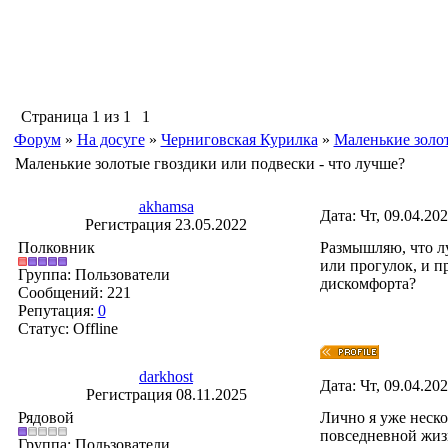
Страница
1
из
1
1
Форум
»
На досуге
»
Черниговская Курилка
»
Маленькие золот
Маленькие золотые гвоздики или подвески - что лучше?
akhamsa
Дата: Чт, 09.04.20
Регистрация 23.05.2022
Полковник
Размышляю, что лу
или прогулок, и п
Группа: Пользователи
дискомфорта?
Сообщений:
221
Репутация:
0
Статус:
Offline
darkhost
Дата: Чт, 09.04.20
Регистрация 08.11.2025
Рядовой
Лично я уже неско
повседневной жизн
Группа: Пользователи