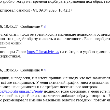
 удобно, когда нет времени подбирать украшения под образ, гво
актировал
darkhost
-
Чт, 09.04.2026, 18:42:37
26, 18:45:27 | Сообщение #
3
угой опыт, я долгое время носила маленькие подвески и осталась
нно это придаёт образу живость и женственность. Если подобрат
евной жизни.
иционеры Львов
https://climat.lviv.ua/
на сайте, там удобно сравни
ктеристикам.
26, 18:46:35 | Сообщение #
4
здики, и подвески, и в итоге пришла к выводу, что всё зависит 
и всё же выигрывают. У меня активный график, много движения, 
шают, не ощущаются и не требуют постоянного контроля.
ps://zolotakraina.ua/ru/sergi/
подвески тоже красивые, у меня есть п
е спокойных дней или когда хочется добавить образу изящества
но рекомендовала именно маленькие золотые гвоздики, потому чт