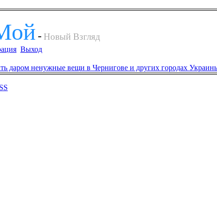
Мой
-
Новый Взгляд
рация
Выход
SS