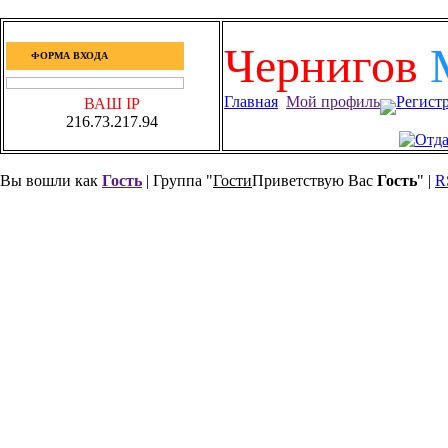
Чернигов
ФОРМА ВХОДА
Главная
Мой профиль
Регист
ВАШ IP
216.73.217.94
Вы вошли как
Гость
| Группа "
Гости
Приветствую Вас
Гость
" |
R