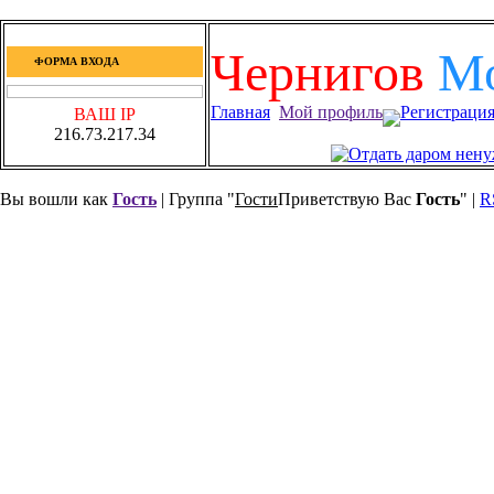
Чернигов
М
ФОРМА ВХОДА
Главная
Мой профиль
Регистраци
ВАШ IP
216.73.217.34
Вы вошли как
Гость
| Группа "
Гости
Приветствую Вас
Гость
" |
R