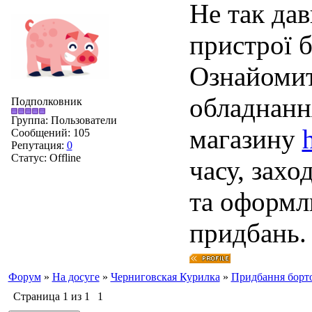
Не так да
пристрої 
Ознайомит
обладнанн
Подполковник
Группа: Пользователи
магазину
Сообщений:
105
Репутация:
0
Статус:
Offline
часу, захо
та оформл
придбань.
Форум
»
На досуге
»
Черниговская Курилка
»
Придбання борто
Страница
1
из
1
1