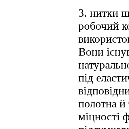
3. нитки 
робочий к
використо
Вони існую
натурально
під еласт
відповідн
полотна й 
міцності ф