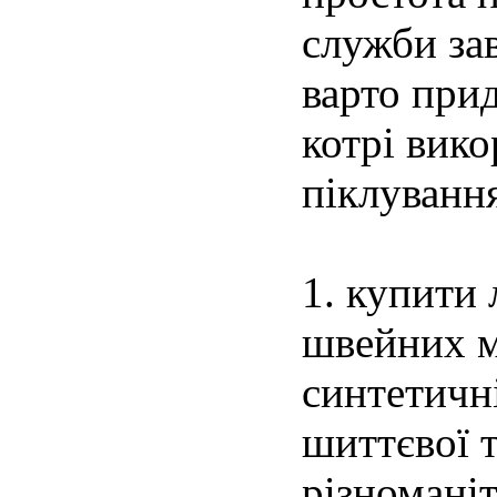
служби за
варто прид
котрі вик
піклування
1. купити
швейних м
синтетичні
шиттєвої 
різноманіт