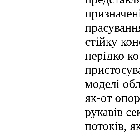
призначені
прасування
стійку ко
нерідко к
пристосув
моделі об
як-от опор
рукавів се
потоків, я