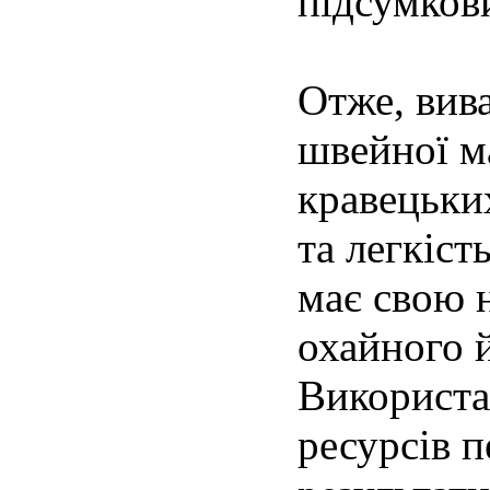
підсумкови
Отже, вив
швейної м
кравецьких
та легкіст
має свою 
охайного й
Використа
ресурсів 