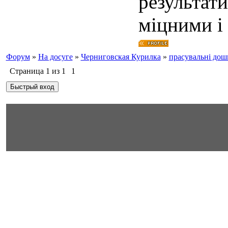
результати
міцними і
Форум
»
На досуге
»
Черниговская Курилка
»
прасувальні дош
Страница
1
из
1
1