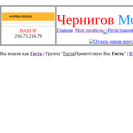
Чернигов
М
ФОРМА ВХОДА
Главная
Мой профиль
Регистраци
ВАШ IP
216.73.216.79
Вы вошли как
Гость
| Группа "
Гости
Приветствую Вас
Гость
" |
R