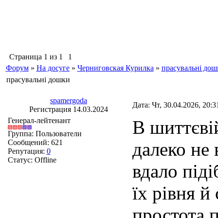
Страница
1
из
1
1
Форум
»
На досуге
»
Черниговская Курилка
»
прасувальні дош
прасувальні дошки
spamergoda
Дата: Чт, 30.04.2026, 20:
Регистрация 14.03.2024
Генерал-лейтенант
В шиттєві
Группа: Пользователи
Сообщений:
621
далеко не 
Репутация:
0
Статус:
Offline
вдало піді
їх рівня й
простота п