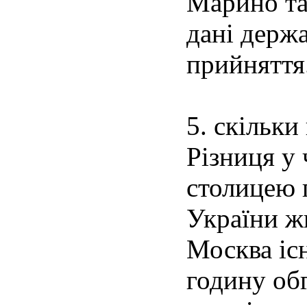
Марино та
дані держа
прийняття
5. скільк
Різниця у 
столицею 
України ж
Москва іс
годину обг