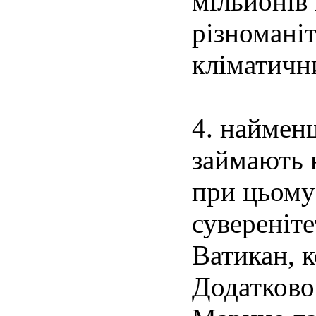
мільйонів
різноманіт
кліматичн
4. найменш
займають 
при цьому 
сувереніт
Ватикан, 
Додатково 