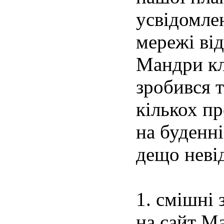
усвідомлен
мережі ві
Мандри к
зробився 
кількох пр
на буденні
дещо неві
1. смішні 
на сайт Ма