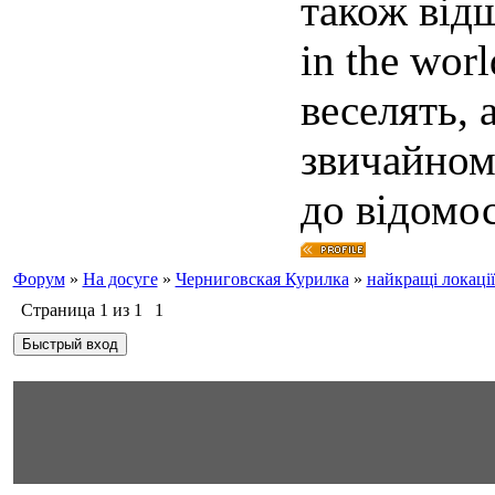
також відш
in the wor
веселять, 
звичайном
до відомос
Форум
»
На досуге
»
Черниговская Курилка
»
найкращі локаці
Страница
1
из
1
1