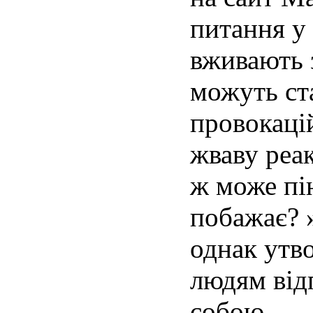
питання у 
вживають з
можуть ст
провокаці
жваву реа
ж може пін
побажає? »
однак утв
людям від
собою.