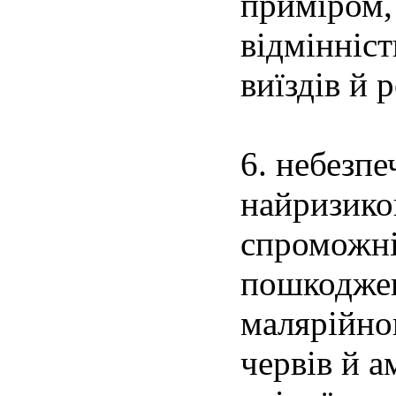
приміром, 
відмінніст
виїздів й 
6. небезпе
найризико
спроможні
пошкоджен
малярійног
червів й а