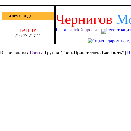
Чернигов
М
ФОРМА ВХОДА
Главная
Мой профиль
Регистраци
ВАШ IP
216.73.217.11
Вы вошли как
Гость
| Группа "
Гости
Приветствую Вас
Гость
" |
R