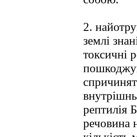
2. найотру
землі знан
токсичні 
пошкоджув
спричинят
внутрішнь
рептилія Б
речовина н
кількість 