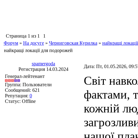
Страница
1
из
1
1
Форум
»
На досуге
»
Черниговская Курилка
»
найкращі локаці
найкращі локації для подорожей
spamergoda
Дата: Пт, 01.05.2026, 09:
Регистрация 14.03.2024
Генерал-лейтенант
Світ навк
Группа: Пользователи
Сообщений:
621
фактами, 
Репутация:
0
Статус:
Offline
кожній люд
загрозлив
нашої пла