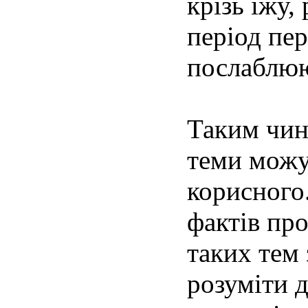
крізь їжу,
період пе
послаблюю
Таким чин
теми можут
корисного
фактів про
таких тем 
розуміти д