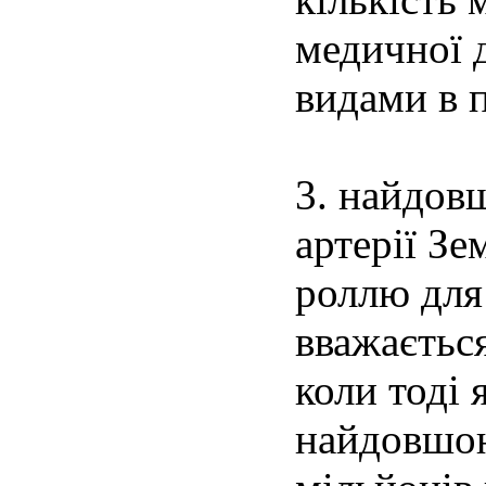
медичної 
видами в 
3. найдовш
артерії З
роллю для
вважаєтьс
коли тоді 
найдовшою