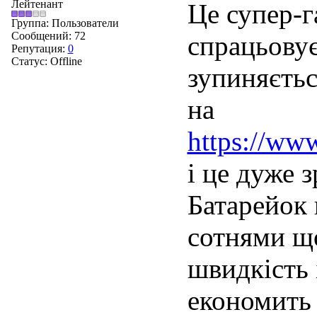
Лейтенант
Це супер-г
Группа: Пользователи
Сообщений:
72
спрацьовує
Репутация:
0
Статус:
Offline
зупиняєтьс
на
https://www
і це дуже з
Батарейок 
сотнями щ
швидкість 
економить 