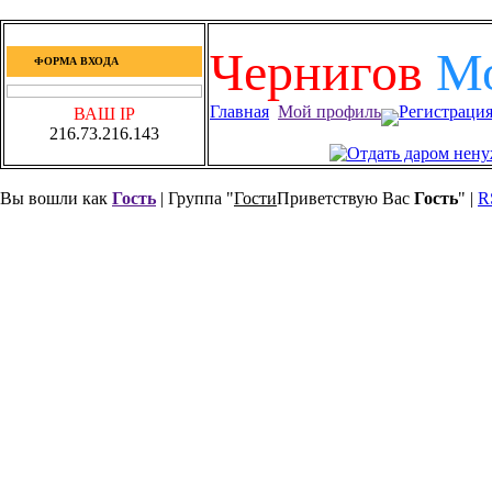
Чернигов
М
ФОРМА ВХОДА
Главная
Мой профиль
Регистраци
ВАШ IP
216.73.216.143
Вы вошли как
Гость
| Группа "
Гости
Приветствую Вас
Гость
" |
R