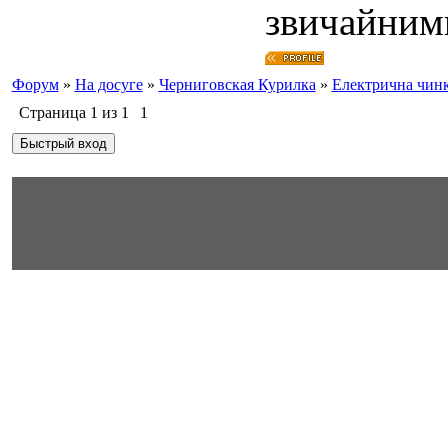
звичайним
Форум
»
На досуге
»
Черниговская Курилка
»
Електрична чинк
Страница
1
из
1
1