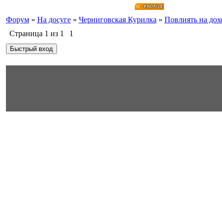
Форум
»
На досуге
»
Черниговская Курилка
»
Повлиять на дох
Страница
1
из
1
1