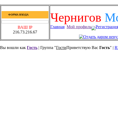
Чернигов
М
ФОРМА ВХОДА
Главная
Мой профиль
Регистраци
ВАШ IP
216.73.216.67
Вы вошли как
Гость
| Группа "
Гости
Приветствую Вас
Гость
" |
R