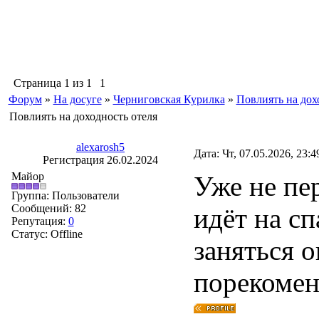
Страница
1
из
1
1
Форум
»
На досуге
»
Черниговская Курилка
»
Повлиять на дох
Повлиять на доходность отеля
alexarosh5
Дата: Чт, 07.05.2026, 23:
Регистрация 26.02.2024
Майор
Уже не пер
Группа: Пользователи
Сообщений:
82
идёт на сп
Репутация:
0
Статус:
Offline
заняться 
порекомен