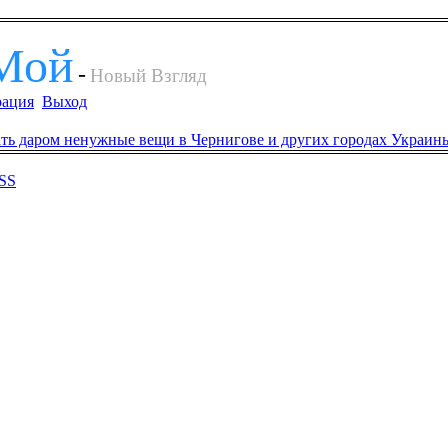
Мой
-
Новый Взгляд
рация
Выход
SS