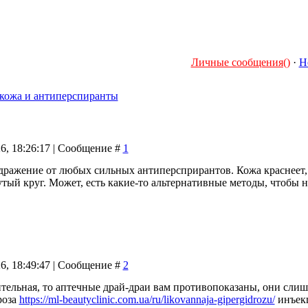
Личные сообщения()
·
Н
 кожа и антиперспиранты
26, 18:26:17 | Сообщение #
1
дражение от любых сильных антиперсприрантов. Кожа краснеет, 
тый круг. Может, есть какие-то альтернативные методы, чтобы 
26, 18:49:47 | Сообщение #
2
тельная, то аптечные драй-драи вам противопоказаны, они сли
роза
https://ml-beautyclinic.com.ua/ru/likovannaja-gipergidrozu/
инъекц