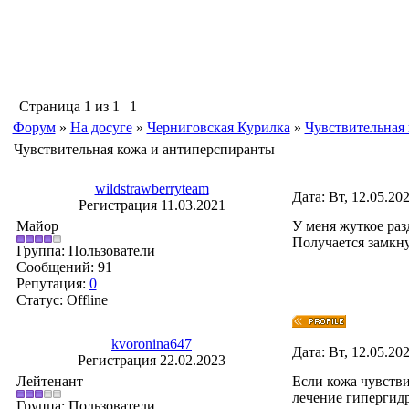
Страница
1
из
1
1
Форум
»
На досуге
»
Черниговская Курилка
»
Чувствительная
Чувствительная кожа и антиперспиранты
wildstrawberryteam
Дата: Вт, 12.05.20
Регистрация 11.03.2021
Майор
У меня жуткое раз
Получается замкну
Группа: Пользователи
Сообщений:
91
Репутация:
0
Статус:
Offline
kvoronina647
Дата: Вт, 12.05.20
Регистрация 22.02.2023
Лейтенант
Если кожа чувстви
лечение гипергид
Группа: Пользователи