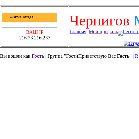
Чернигов
ФОРМА ВХОДА
Главная
Мой профиль
Регист
ВАШ IP
216.73.216.237
Вы вошли как
Гость
| Группа "
Гости
Приветствую Вас
Гость
" |
R