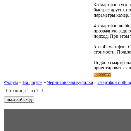
3. смартфон гугл 
быстрее других п
параметры камер, 
4. смартфон nothi
прозрачную задню
подход. При этом 
5. cmf смартфон. 
стоимости. Пользо
Подбор смартфона 
ориентироваться н
Форум
»
На досуге
»
Черниговская Курилка
»
смартфон nothin
Страница
1
из
1
1