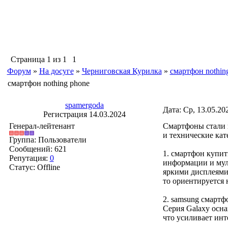
Страница
1
из
1
1
Форум
»
На досуге
»
Черниговская Курилка
»
смартфон nothin
смартфон nothing phone
spamergoda
Дата: Ср, 13.05.20
Регистрация 14.03.2024
Генерал-лейтенант
Смартфоны стали 
и технические кат
Группа: Пользователи
Сообщений:
621
1. смартфон купи
Репутация:
0
информации и мул
Статус:
Offline
яркими дисплеями.
то ориентируется 
2. samsung смартф
Серия Galaxy осн
что усиливает инт