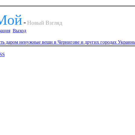
Мой
-
Новый Взгляд
рация
Выход
SS