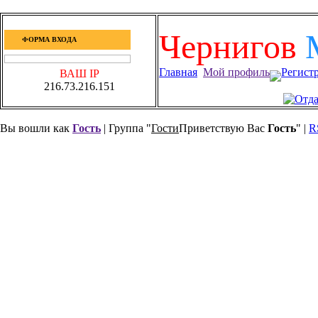
Чернигов
ФОРМА ВХОДА
Главная
Мой профиль
Регист
ВАШ IP
216.73.216.151
Вы вошли как
Гость
| Группа "
Гости
Приветствую Вас
Гость
" |
R