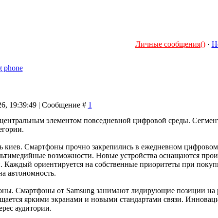
Личные сообщения()
·
Н
g phone
26, 19:39:49 | Сообщение #
1
центральным элементом повседневной цифровой среды. Сегмент
егории.
ть киев. Смартфоны прочно закрепились в ежедневном цифровом
ьтимедийные возможности. Новые устройства оснащаются прои
 Каждый ориентируется на собственные приоритеты при покупке,
на автономность.
оны. Смартфоны от Samsung занимают лидирующие позиции на ры
ащается яркими экранами и новыми стандартами связи. Инноваци
ерес аудитории.