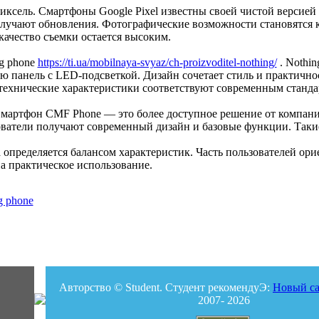
пиксель. Смартфоны Google Pixel известны своей чистой версией
олучают обновления. Фотографические возможности становятся
качество съемки остается высоким.
ng phone
https://ti.ua/mobilnaya-svyaz/ch-proizvoditel-nothing/
. Nothin
ю панель с LED-подсветкой. Дизайн сочетает стиль и практично
технические характеристики соответствуют современным станда
Смартфон CMF Phone — это более доступное решение от компани
ватели получают современный дизайн и базовые функции. Такие 
определяется балансом характеристик. Часть пользователей ори
а практическое использование.
g phone
Авторство © Student. Студент рекомендуЭ:
Новый са
2007- 2026