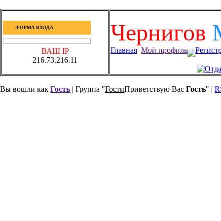
Чернигов
ФОРМА ВХОДА
Главная
Мой профиль
Регист
ВАШ IP
216.73.216.11
Вы вошли как
Гость
| Группа "
Гости
Приветствую Вас
Гость
" |
R