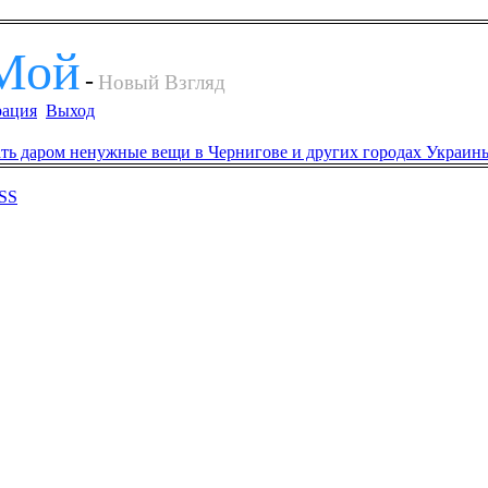
Мой
-
Новый Взгляд
рация
Выход
SS