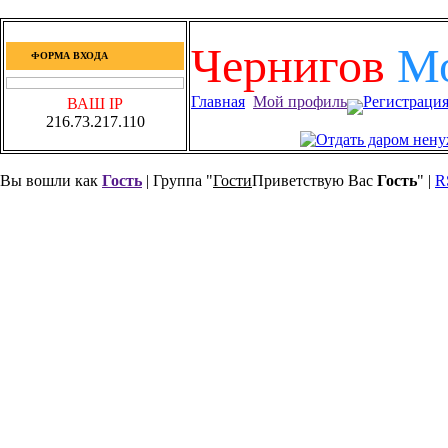
Чернигов
М
ФОРМА ВХОДА
Главная
Мой профиль
Регистраци
ВАШ IP
216.73.217.110
Вы вошли как
Гость
| Группа "
Гости
Приветствую Вас
Гость
" |
R