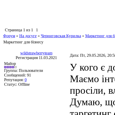
Страница
1
из
1
1
Форум
»
На досуге
»
Черниговская Курилка
»
Маркетинг для б
Маркетинг для бізнесу
wildstrawberryteam
Дата: Пт, 29.05.2026, 20:
Регистрация 11.03.2021
Майор
У кого є д
Группа: Пользователи
Сообщений:
91
Маємо інт
Репутация:
0
Статус:
Offline
просіли, 
Думаю, що
таргетинг