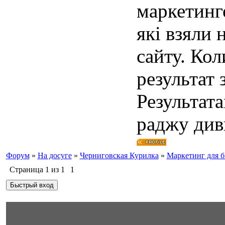
маркетинг
які взяли 
сайту. Кол
результат 
Результат
раджу диви
Форум
»
На досуге
»
Черниговская Курилка
»
Маркетинг для б
Страница
1
из
1
1