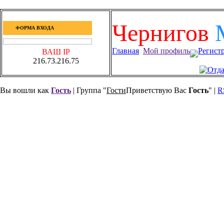
Чернигов
ФОРМА ВХОДА
Главная
Мой профиль
Регист
ВАШ IP
216.73.216.75
Вы вошли как
Гость
| Группа "
Гости
Приветствую Вас
Гость
" |
R