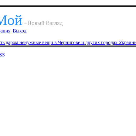
Мой
-
Новый Взгляд
рация
Выход
SS