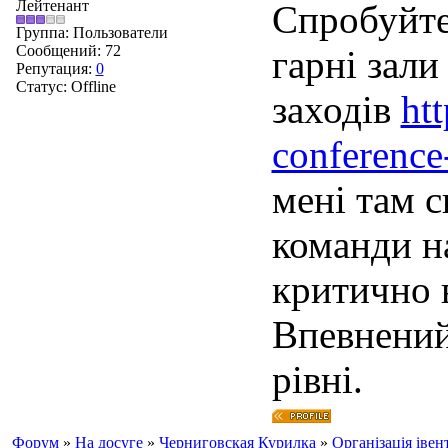
Лейтенант
Спробуйте
Группа: Пользователи
Сообщений:
72
гарні зали
Репутация:
0
Статус:
Offline
заходів
ht
conference-
мені там с
команди на
критично 
Впевнений,
рівні.
Форум
»
На досуге
»
Черниговская Курилка
»
Організація івен