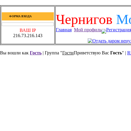
Чернигов
М
ФОРМА ВХОДА
Главная
Мой профиль
Регистраци
ВАШ IP
216.73.216.143
Вы вошли как
Гость
| Группа "
Гости
Приветствую Вас
Гость
" |
R