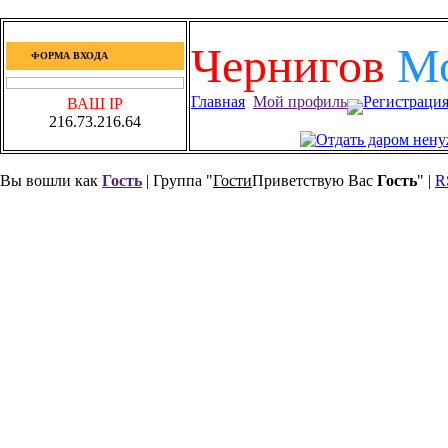
Чернигов
М
ФОРМА ВХОДА
Главная
Мой профиль
Регистраци
ВАШ IP
216.73.216.64
Вы вошли как
Гость
| Группа "
Гости
Приветствую Вас
Гость
" |
R