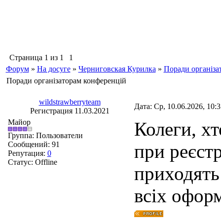
Страница
1
из
1
1
Форум
»
На досуге
»
Черниговская Курилка
»
Поради організа
Поради організаторам конференцій
wildstrawberryteam
Дата: Ср, 10.06.2026, 10:
Регистрация 11.03.2021
Майор
Колеги, хт
Группа: Пользователи
Сообщений:
91
при реєстр
Репутация:
0
Статус:
Offline
приходять 
всіх офор