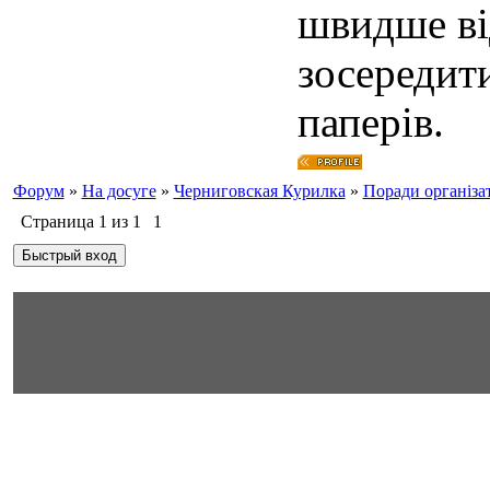
швидше ві
зосередити
паперів.
Форум
»
На досуге
»
Черниговская Курилка
»
Поради організа
Страница
1
из
1
1