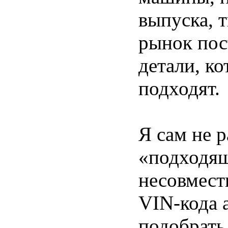
выпуска, 
рынок пос
детали, к
подходят.
Я сам не р
«подходящ
несовмест
VIN-кода 
подобрать