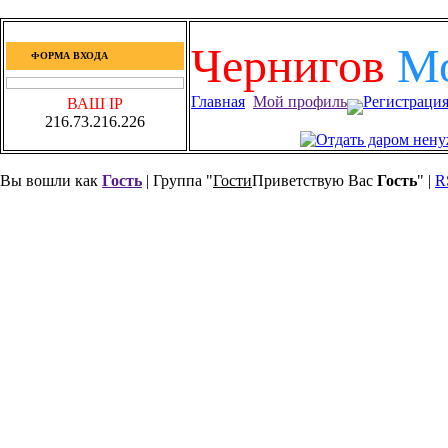
Чернигов
М
ФОРМА ВХОДА
Главная
Мой профиль
Регистраци
ВАШ IP
216.73.216.226
Вы вошли как
Гость
| Группа "
Гости
Приветствую Вас
Гость
" |
R