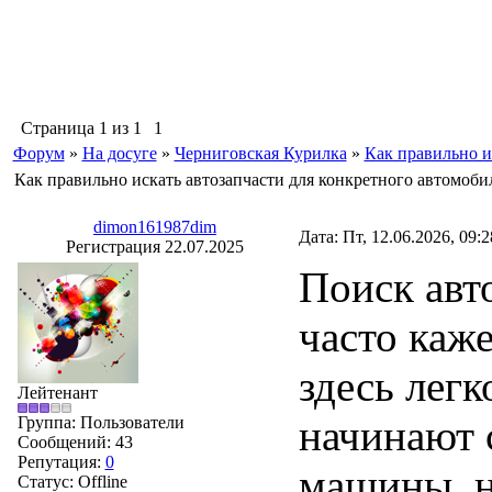
Страница
1
из
1
1
Форум
»
На досуге
»
Черниговская Курилка
»
Как правильно и
Как правильно искать автозапчасти для конкретного автомоби
dimon161987dim
Дата: Пт, 12.06.2026, 09:
Регистрация 22.07.2025
Поиск авт
часто каже
здесь лег
Лейтенант
начинают с
Группа: Пользователи
Сообщений:
43
Репутация:
0
машины, н
Статус:
Offline