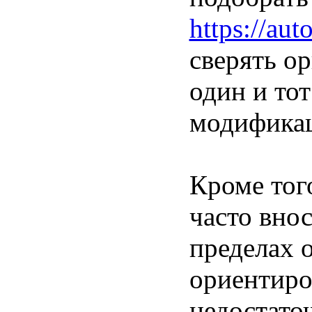
https://aut
сверять о
один и тот
модифика
Кроме тог
часто вно
пределах 
ориентиро
недостато