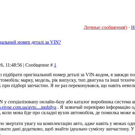
Личные сообщения()
·
Н
нальний номер деталі за VIN?
26, 11:48:56 | Сообщение #
1
о підібрати оригінальний номер деталі за VIN-кодом, я завжди 
томобіль: марку, модель, рік випуску, тип двигуна та інші техні
при підборі запчастин. Я не раз переконувався, що навіть невел
N у спеціалізовану онлайн-базу або каталог виробника система ав
a-rivne.com.ua/avto....mobilya
. Я зазвичай перевіряю інформацію од
 коли мова йде про складні вузли автомобіля, де помилка може 
 звертати увагу на комплектацію авто, адже навіть у межах одніє
вати дані додатково, щоб знайти ідеально сумісну запчастину. У
.