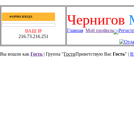
Чернигов
ФОРМА ВХОДА
Главная
Мой профиль
Регист
ВАШ IP
216.73.216.251
Вы вошли как
Гость
| Группа "
Гости
Приветствую Вас
Гость
" |
R