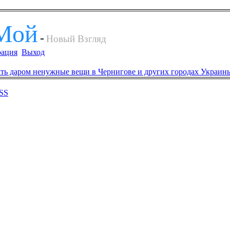
Мой
-
Новый Взгляд
рация
Выход
SS