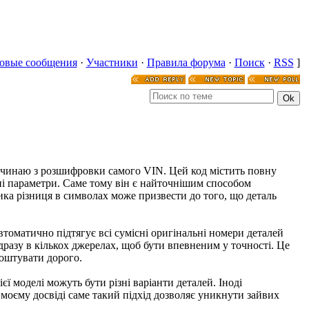
овые сообщения
·
Участники
·
Правила форума
·
Поиск
·
RSS
]
починаю з розшифровки самого VIN. Цей код містить повну
чні параметри. Саме тому він є найточнішим способом
ика різниця в символах може призвести до того, що деталь
томатично підтягує всі сумісні оригінальні номери деталей
разу в кількох джерелах, щоб бути впевненим у точності. Це
коштувати дорого.
ї моделі можуть бути різні варіанти деталей. Іноді
 моєму досвіді саме такий підхід дозволяє уникнути зайвих