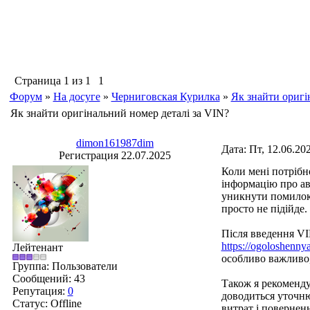
Страница
1
из
1
1
Форум
»
На досуге
»
Черниговская Курилка
»
Як знайти оригі
Як знайти оригінальний номер деталі за VIN?
dimon161987dim
Дата: Пт, 12.06.20
Регистрация 22.07.2025
Коли мені потрібн
інформацію про ав
уникнути помилок 
просто не підійде.
Після введення VI
https://ogoloshenny
Лейтенант
особливо важливо,
Группа: Пользователи
Сообщений:
43
Також я рекомендую
Репутация:
0
доводиться уточню
Статус:
Offline
витрат і повернень