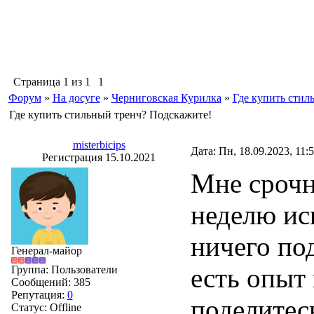
Страница
1
из
1
1
Форум
»
На досуге
»
Черниговская Курилка
»
Где купить стил
Где купить стильный тренч? Подскажите!
misterbicips
Дата: Пн, 18.09.2023, 11:
Регистрация 15.10.2021
Мне срочн
неделю иск
ничего под
Генерал-майор
есть опыт
Группа: Пользователи
Сообщений:
385
Репутация:
0
поделитесь
Статус:
Offline