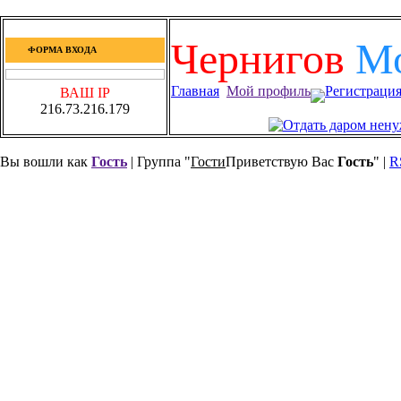
Чернигов
М
ФОРМА ВХОДА
Главная
Мой профиль
Регистраци
ВАШ IP
216.73.216.179
Вы вошли как
Гость
| Группа "
Гости
Приветствую Вас
Гость
" |
R