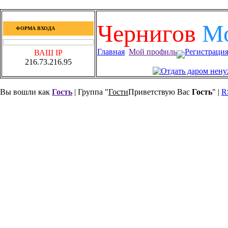
Чернигов
М
ФОРМА ВХОДА
Главная
Мой профиль
Регистраци
ВАШ IP
216.73.216.95
Вы вошли как
Гость
| Группа "
Гости
Приветствую Вас
Гость
" |
R