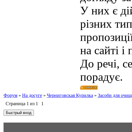
У них є д
різних тип
пропозиці
на сайті і
До речі, с
порадує.
Форум
»
На досуге
»
Черниговская Курилка
»
Засоби для очищ
Страница
1
из
1
1