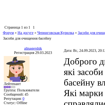
Страница
1
из
1
1
Форум
»
На досуге
»
Черниговская Курилка
»
Засоби для очищ
Засоби для очищення басейну
alinagershik
Дата: Вс, 24.09.2023, 20:
Регистрация 29.03.2023
Доброго д
які засоб
басейну вл
Лейтенант
Які марки 
Группа: Пользователи
Сообщений:
45
Репутация:
0
справляли
Статус:
Offline