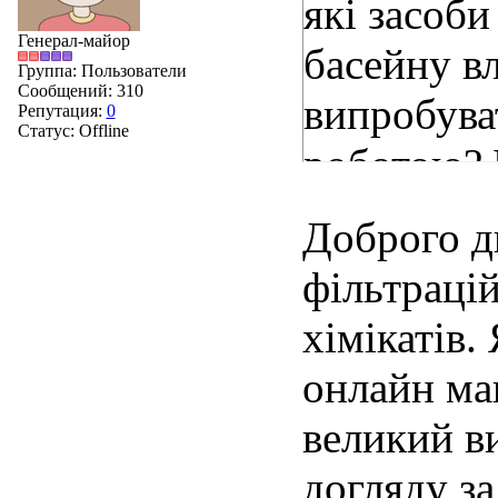
які засоб
Генерал-майор
басейну в
Группа: Пользователи
Сообщений:
310
випробуват
Репутация:
0
Статус:
Offline
роботою? 
альтернат
Доброго д
фільтрацій
хімікатів.
онлайн ма
великий в
догляду за