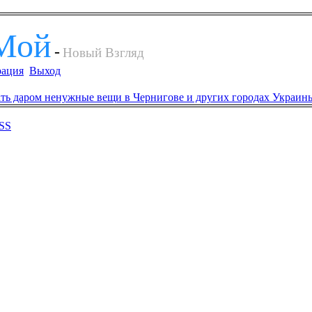
Мой
-
Новый Взгляд
рация
Выход
SS