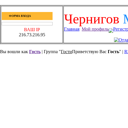
Чернигов
ФОРМА ВХОДА
Главная
Мой профиль
Регист
ВАШ IP
216.73.216.95
Вы вошли как
Гость
| Группа "
Гости
Приветствую Вас
Гость
" |
R