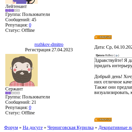
Лейтенант
Группа: Пользователи
Сообщений:
45
Репутация:
0
Статус:
Offline
rozhkov-dmitro
Дата: Ср, 04.10.20
Регистрация 27.04.2023
Цитата
HzBoy
(
)
Здравствуйте! Я 
придать интерьеру
Добрый день! Хочу
них отличное каче
Также они предла
Сержант
визуализировать, 
Группа: Пользователи
Сообщений:
21
Репутация:
0
Статус:
Offline
Форум
»
На досуге
»
Черниговская Курилка
»
Декоративные н