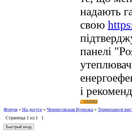
надають га
свою
https
підтверджу
панелі "Ро
утеплюваче
енергоефе
і рекомен
Форум
»
На досуге
»
Черниговская Курилка
»
Термопанелі виг
Страница
1
из
1
1