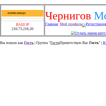
Чернигов
М
ФОРМА ВХОДА
Главная
Мой профиль
Регистраци
ВАШ IP
216.73.216.20
Вы вошли как
Гость
| Группа "
Гости
Приветствую Вас
Гость
" |
R