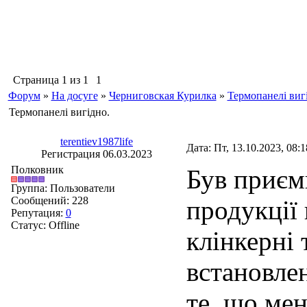
Страница
1
из
1
1
Форум
»
На досуге
»
Черниговская Курилка
»
Термопанелі виг
Термопанелі вигідно.
terentiev1987life
Дата: Пт, 13.10.2023, 08:
Регистрация 06.03.2023
Полковник
Був приєм
Группа: Пользователи
Сообщений:
228
продукції
Репутация:
0
Статус:
Offline
клінкерні 
встановлен
те, що мен