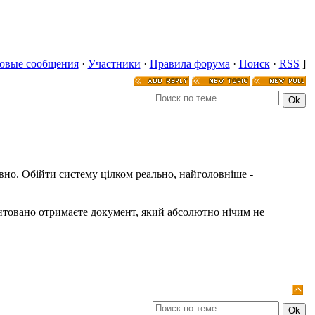
овые сообщения
·
Участники
·
Правила форума
·
Поиск
·
RSS
]
вно. Обійти систему цілком реально, найголовніше -
товано отримаєте документ, який абсолютно нічим не