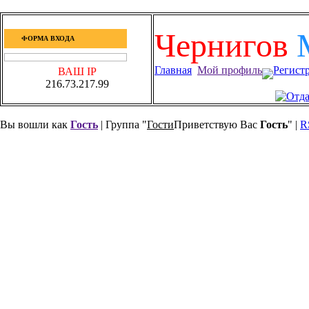
Чернигов
ФОРМА ВХОДА
Главная
Мой профиль
Регист
ВАШ IP
216.73.217.99
Вы вошли как
Гость
| Группа "
Гости
Приветствую Вас
Гость
" |
R