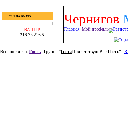
Чернигов
ФОРМА ВХОДА
Главная
Мой профиль
Регист
ВАШ IP
216.73.216.5
Вы вошли как
Гость
| Группа "
Гости
Приветствую Вас
Гость
" |
R