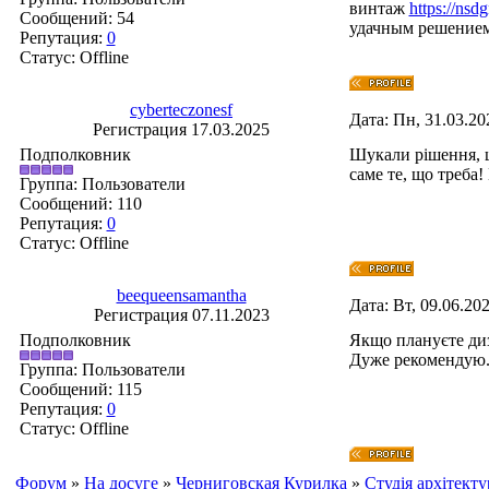
винтаж
https://nsdg
Сообщений:
54
удачным решение
Репутация:
0
Статус:
Offline
cyberteczonesf
Дата: Пн, 31.03.20
Регистрация 17.03.2025
Подполковник
Шукали рішення, щ
саме те, що треба!
Группа: Пользователи
Сообщений:
110
Репутация:
0
Статус:
Offline
beequeensamantha
Дата: Вт, 09.06.20
Регистрация 07.11.2023
Подполковник
Якщо плануєте ди
Дуже рекомендую
Группа: Пользователи
Сообщений:
115
Репутация:
0
Статус:
Offline
Форум
»
На досуге
»
Черниговская Курилка
»
Студія архітекту