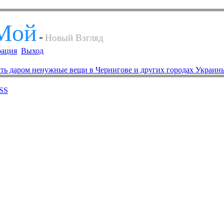
Мой
-
Новый Взгляд
рация
Выход
SS