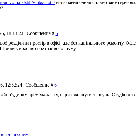
roup.com.ua/stili/vintazh-stil/
и это меня очень сильно заинтересова
м?
25, 18:13:23 | Сообщение #
5
об розділити простір в офісі, але без капітального ремонту. Офі
 Швидко, красиво і без зайвого шуму.
26, 12:52:24 | Сообщение #
6
зайн будинку преміум-класу, варто звернути увагу на Студ
.
ри та дизайну