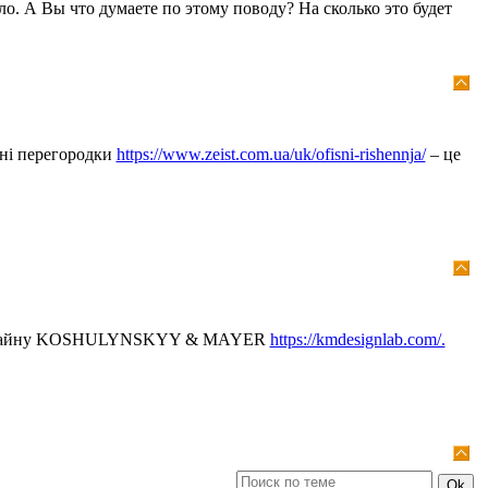
ло. А Вы что думаете по этому поводу? На сколько это будет
сні перегородки
https://www.zeist.com.ua/uk/ofisni-rishennja/
– це
ію дизайну KOSHULYNSKYY & MAYER
https://kmdesignlab.com/.