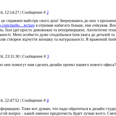
24, 12:14:27 | Сообщение #
2
е справжні майстри свого діла! Звернувшись до них з проханн
.com/studio....tecture
я отримав набагато більше, ніж очікував. Во
ть. Їхні ідеї просто дивовижні та неперевершені. Автентичні те
ності. Мені особисто дуже сподобалася їхня увага до деталей та з
лів створює відчуття затишку та натуральності. Я вражений їхні
24, 23:31:30 | Сообщение #
3
о они помогут нам сделать дизайн проект нашего нового офиса?
24, 22:47:52 | Сообщение #
4
формацию. Тоже вот думаю, что надо обратиться в дизайн студи
гой вопрос - какой именно предпочесть будет лучше всего. Смотр