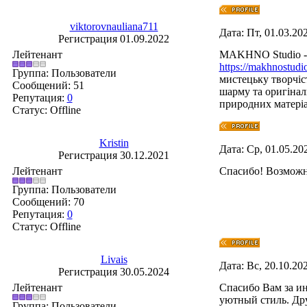
viktorovnauliana711
Дата: Пт, 01.03.20
Регистрация 01.09.2022
Лейтенант
MAKHNO Studio - ц
https://makhnostudio
Группа: Пользователи
мистецьку творчіс
Сообщений:
51
шарму та оригіналь
Репутация:
0
природних матеріа
Статус:
Offline
Kristin
Дата: Ср, 01.05.20
Регистрация 30.12.2021
Лейтенант
Спасибо! Возможн
Группа: Пользователи
Сообщений:
70
Репутация:
0
Статус:
Offline
Livais
Дата: Вс, 20.10.20
Регистрация 30.05.2024
Лейтенант
Спасибо Вам за ин
уютный стиль. Дру
Группа: Пользователи